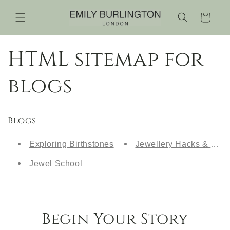
et
passer
Panier
au
contenu
HTML sitemap for
blogs
Blogs
Exploring Birthstones
Jewellery Hacks & Spark
Jewel School
Begin Your Story